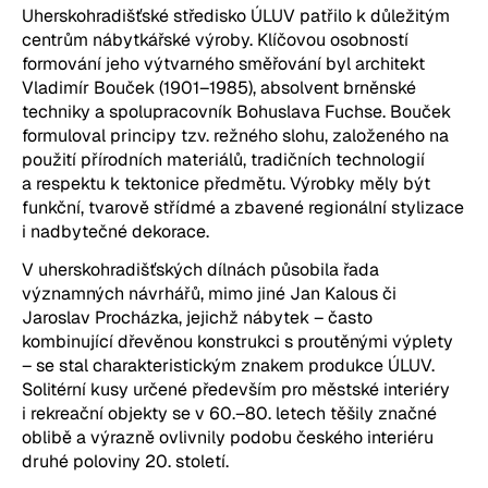
Uherskohradišťské středisko ÚLUV patřilo k důležitým 
centrům nábytkářské výroby. Klíčovou osobností 
formování jeho výtvarného směřování byl architekt 
Vladimír Bouček (1901–1985), absolvent brněnské 
techniky a spolupracovník Bohuslava Fuchse. Bouček 
formuloval principy tzv. režného slohu, založeného na 
použití přírodních materiálů, tradičních technologií 
a respektu k tektonice předmětu. Výrobky měly být 
funkční, tvarově střídmé a zbavené regionální stylizace 
i nadbytečné dekorace.
V uherskohradišťských dílnách působila řada 
významných návrhářů, mimo jiné Jan Kalous či 
Jaroslav Procházka, jejichž nábytek – často 
kombinující dřevěnou konstrukci s proutěnými výplety 
– se stal charakteristickým znakem produkce ÚLUV. 
Solitérní kusy určené především pro městské interiéry 
i rekreační objekty se v 60.–80. letech těšily značné 
oblibě a výrazně ovlivnily podobu českého interiéru 
druhé poloviny 20. století.