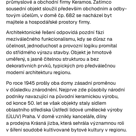
průmyslové a obchodní firmy Keramos. Zatímco 
sousední objekt sloužil především obchodním a odby­
tovým účelům, v domě čp. 682 se nacházel byt 
majitele a hospodářské prostory firmy.
Architektonické řešení odpovídá pozdní fázi 
meziválečného funkcionalismu, kdy se důraz na 
účelnost, jednoduchost a provozní logiku promítal 
do střídmého výrazu stavby. Objekt je hmotově 
uměřený, s jasně čitelnou strukturou a bez 
dekorativních prvků, typických pro předválečnou 
moderní architekturu regionu.
Po roce 1945 prošly oba domy zásadní proměnou 
v důsledku znárodnění. Nejprve zde působily národní 
podniky navazující na původní keramickou výrobu, 
od konce 50. let se však objekty staly sídlem 
oblastního střediska Ústředí lidové umělecké výroby 
(ÚLUV) Praha. V domě vznikly kanceláře, dílny 
a prodejna Krásná jizba, která sehrála významnou roli 
v šíření soudobé kultivované bytové kultury v regionu.