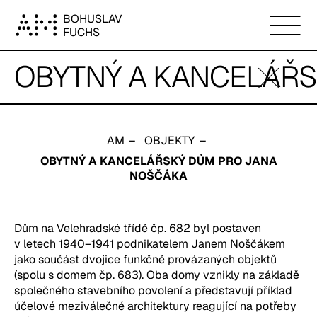
Obytný a kancelářský dům pro Jana Noščáka
BOHUSLAV
FUCHS
OBYTNÝ A KANCELÁŘ
fullscreen
8
AM
OBJEKTY
OBYTNÝ A KANCELÁŘSKÝ DŮM PRO JANA
NOŠČÁKA
Dům na Velehradské třídě čp. 682 byl postaven 
v letech 1940–1941 podnikatelem Janem Noščákem 
jako součást dvojice funkčně provázaných objektů 
(spolu s domem čp. 683). Oba domy vznikly na základě 
společného stavebního povolení a představují příklad 
účelové meziválečné architektury reagující na potřeby 