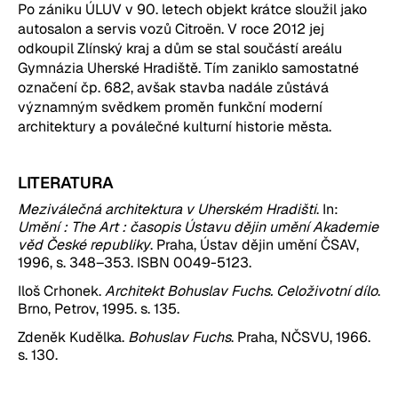
Po zániku ÚLUV v 90. letech objekt krátce sloužil jako 
autosalon a servis vozů Citroën. V roce 2012 jej 
odkoupil Zlínský kraj a dům se stal součástí areálu 
Gymnázia Uherské Hradiště. Tím zaniklo samostatné 
označení čp. 682, avšak stavba nadále zůstává 
významným svědkem proměn funkční moderní 
architektury a poválečné kulturní historie města.
LITERATURA
Meziválečná architektura v Uherském Hradišti
. In:
Umění : The Art : časopis Ústavu dějin umění Akademie
věd České republiky
. Praha, Ústav dějin umění ČSAV,
1996, s. 348–353. ISBN 0049-5123.
Iloš Crhonek.
Architekt Bohuslav Fuchs. Celoživotní dílo
.
Brno, Petrov, 1995. s. 135.
Zdeněk Kudělka.
Bohuslav Fuchs
. Praha, NČSVU, 1966.
s. 130.