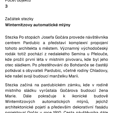
Počet objektů
3
Začátek stezky
Winternitzovy automatické mlýny
Stezka Po stopách Josefa Gočára provede návštěvníka
centrem Pardubic a představí komplexní propojení
tohoto architekta s městem. Významný východočeský
rodák totiž pochází z nedalekého Semína u Přelouče,
kde prožil první léta v místním pivovaru, kde byl jeho
otec sládkem. Po přestěhování do Bohdanče se častěji
potkával s obyvateli Pardubic, včetně rodiny Chladovy,
kde našel svoji budoucí manželku Marii.
Stezka začíná na pardubickém zámku, kde v rodině
místního sládku vyrůstala Gočárova budoucí žena
Marie. Dále pokračuje k ikonické budově
Winternitzových automatických mlýnů, jejichž
architektonické pojetí a především dekorativní fasádu
projektoval Gočár v roce 1910. Cesta návštěvníka dále