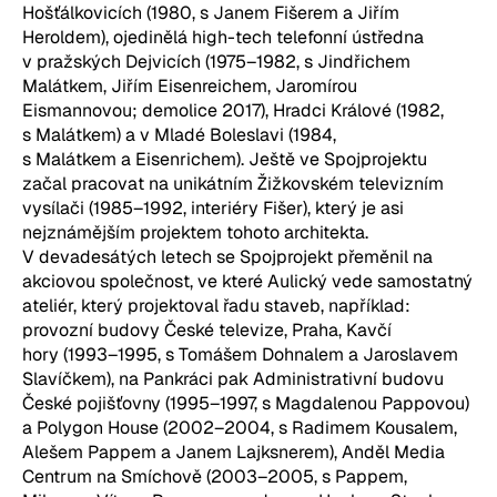
Hošťálkovicích (1980, s Janem Fišerem a Jiřím
Heroldem), ojedinělá high-tech telefonní ústředna
v pražských Dejvicích (1975–1982, s Jindřichem
Malátkem, Jiřím Eisenreichem, Jaromírou
Eismannovou; demolice 2017), Hradci Králové (1982,
s Malátkem) a v Mladé Boleslavi (1984,
s Malátkem a Eisenrichem). Ještě ve Spojprojektu
začal pracovat na unikátním Žižkovském televizním
vysílači (1985–1992, interiéry Fišer), který je asi
nejznámějším projektem tohoto architekta.
V devadesátých letech se Spojprojekt přeměnil na
akciovou společnost, ve které Aulický vede samostatný
ateliér, který projektoval řadu staveb, například:
provozní budovy České televize, Praha, Kavčí
hory (1993–1995, s Tomášem Dohnalem a Jaroslavem
Slavíčkem), na Pankráci pak Administrativní budovu
České pojišťovny (1995–1997, s Magdalenou Pappovou)
a Polygon House (2002–2004, s Radimem Kousalem,
Alešem Pappem a Janem Lajksnerem), Anděl Media
Centrum na Smíchově (2003–2005, s Pappem,