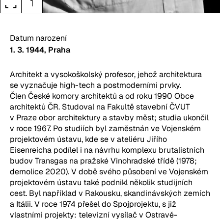
fullscreen
1
Datum narození
1. 3. 1944
, Praha
Architekt a vysokoškolský profesor, jehož architektura
se vyznačuje high-tech a postmoderními prvky.
Člen České komory architektů a od roku 1990 Obce
architektů ČR. Studoval na Fakultě stavební ČVUT
v Praze obor architektury a stavby měst; studia ukončil
v roce 1967. Po studiích byl zaměstnán ve Vojenském
projektovém ústavu, kde se v ateliéru Jiřího
Eisenreicha podílel i na návrhu komplexu brutalistních
budov Transgas na pražské Vinohradské třídě (1978;
demolice 2020). V době svého působení ve Vojenském
projektovém ústavu také podnikl několik studijních
cest. Byl například v Rakousku, skandinávských zemích
a Itálii. V roce 1974 přešel do Spojprojektu, s již
vlastními projekty: televizní vysílač v Ostravě-